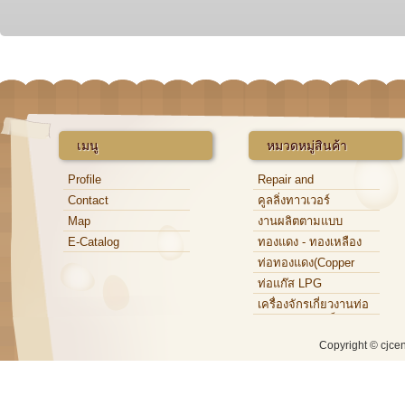
เมนู
หมวดหมู่สินค้า
Profile
Repair and
Maintenance
Contact
คูลลิ่งทาวเวอร์
Map
งานผลิตตามแบบ
E-Catalog
ทองแดง - ทองเหลือง
ท่อทองแดง(Copper
Tube)
ท่อแก๊ส LPG
เครื่องจักรเกี่ยวงานท่อ
ทองแดง,ท่อเหล็ก,ท่อ
อะลูมิเนียม
Copyright © cjce