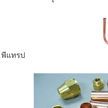
พีแทรป