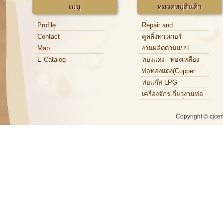
เมนู
หมวดหมู่สินค้า
Profile
Repair and
Maintenance
Contact
คูลลิ่งทาวเวอร์
Map
งานผลิตตามแบบ
E-Catalog
ทองแดง - ทองเหลือง
ท่อทองแดง(Copper
Tube)
ท่อแก๊ส LPG
เครื่องจักรเกี่ยวงานท่อ
ทองแดง,ท่อเหล็ก,ท่อ
อะลูมิเนียม
Copyright © cjce