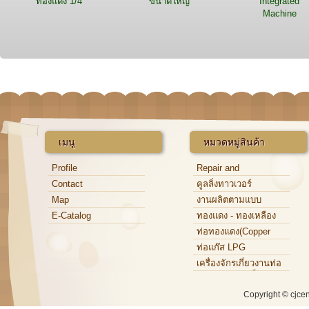
ทองแดง 1/4
ขนาดใหญ่
Integrated
Machine
เมนู
หมวดหมู่สินค้า
Profile
Repair and
Maintenance
Contact
คูลลิ่งทาวเวอร์
Map
งานผลิตตามแบบ
E-Catalog
ทองแดง - ทองเหลือง
ท่อทองแดง(Copper
Tube)
ท่อแก๊ส LPG
เครื่องจักรเกี่ยวงานท่อ
ทองแดง,ท่อเหล็ก,ท่อ
อะลูมิเนียม
Copyright © cjce