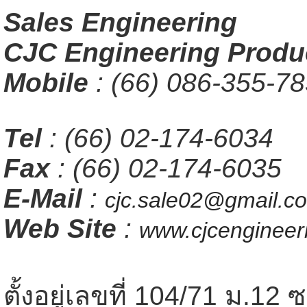
Sales Engineering
CJC Engineering Produc
Mobile
: (66) 086-355-78
Tel
: (66) 02-174-6034
Fax
: (66) 02-174-6035
E-Mail
:
cjc.sale02@gmail.c
Web Site
:
www.cjcengineer
ตั้งอยู่เลขที่ 104/71 ม.1