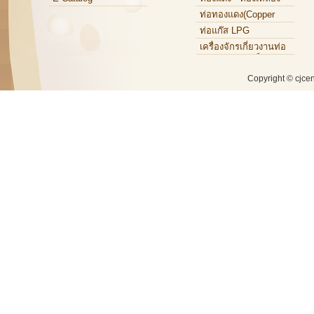
ท่อทองแดง(Copper
Tube)
ท่อแก๊ส LPG
เครื่องจักรเกี่ยวงานท่อ
ทองแดง,ท่อเหล็ก,ท่อ
อะลูมิเนียม
Copyright © cjce