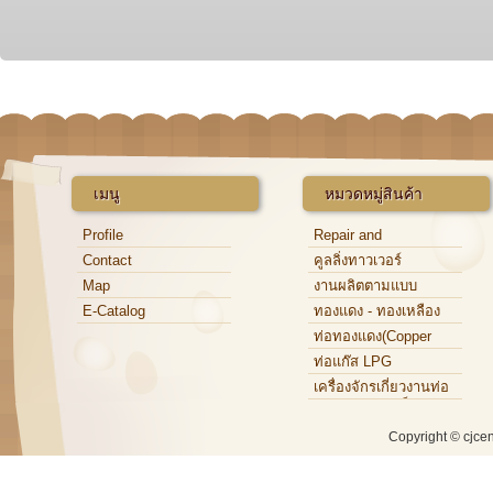
Roughtness )
เมนู
หมวดหมู่สินค้า
Profile
Repair and
Maintenance
Contact
คูลลิ่งทาวเวอร์
Map
งานผลิตตามแบบ
E-Catalog
ทองแดง - ทองเหลือง
ท่อทองแดง(Copper
Tube)
ท่อแก๊ส LPG
เครื่องจักรเกี่ยวงานท่อ
ทองแดง,ท่อเหล็ก,ท่อ
อะลูมิเนียม
Copyright © cjce