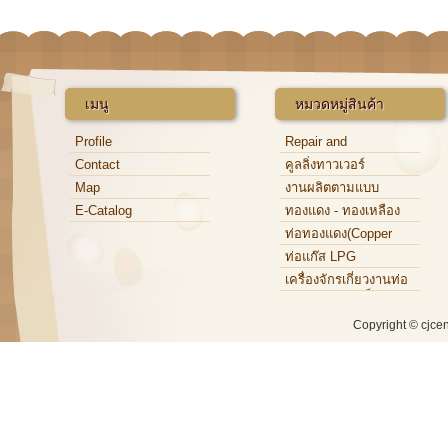
เมนู
หมวดหมู่สินค้า
Profile
Repair and
Maintenance
Contact
คูลลิ่งทาวเวอร์
Map
งานผลิตตามแบบ
E-Catalog
ทองแดง - ทองเหลือง
ท่อทองแดง(Copper
Tube)
ท่อแก๊ส LPG
เครื่องจักรเกี่ยวงานท่อ
ทองแดง,ท่อเหล็ก,ท่อ
อะลูมิเนียม
Copyright © cjce