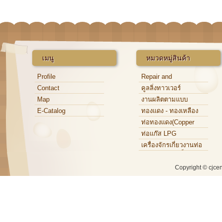
เมนู
หมวดหมู่สินค้า
Profile
Repair and
Maintenance
Contact
คูลลิ่งทาวเวอร์
Map
งานผลิตตามแบบ
E-Catalog
ทองแดง - ทองเหลือง
ท่อทองแดง(Copper
Tube)
ท่อแก๊ส LPG
เครื่องจักรเกี่ยวงานท่อ
ทองแดง,ท่อเหล็ก,ท่อ
อะลูมิเนียม
Copyright © cjce