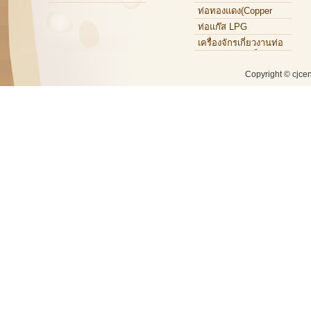
ท่อทองแดง(Copper
Tube)
ท่อแก๊ส LPG
เครื่องจักรเกี่ยวงานท่อ
ทองแดง,ท่อเหล็ก,ท่อ
อะลูมิเนียม
Copyright © cjce